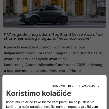
FIAT nagrađen nagradom “Top Brand Desire Award” od
strane njemačkog magazina “Automobilwoche”
Njemački magazin Automobilwoche dodijelio je
italijanskom brendu prestižnu nagradu “Top Brand Desire
Award” tokom Car Loyalty Awards na
konferenciji Automobilwoche Conference 2025, održanoj
u impresivnom ambijentu Motorworld Munich.
OTKRIJTE VIŠE