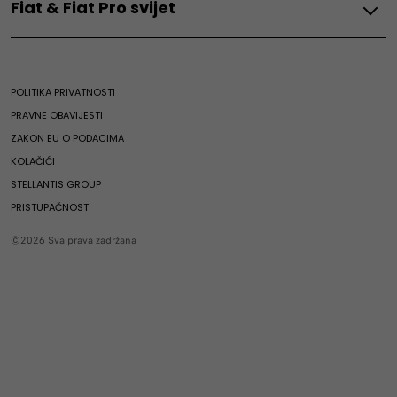
Fiat & Fiat Pro svijet
Jamstvo
Fiat Professional cjenovnici
Scudo
Održavanje vozila
Benzin
Ducato
Fiat svijet
Dodatna oprema
Grande Panda Petrol
Fiat svijet
Prerađeni originalni rezervni dijelovi
POLITIKA PRIVATNOSTI
Vijesti
3 - godišnja garancija na rezervne dijelove
PRAVNE OBAVIJESTI
Kampanija
ZAKON EU O PODACIMA
Asistencija Fiat
KOLAČIĆI
STELLANTIS GROUP
PRISTUPAČNOST
©2026 Sva prava zadržana