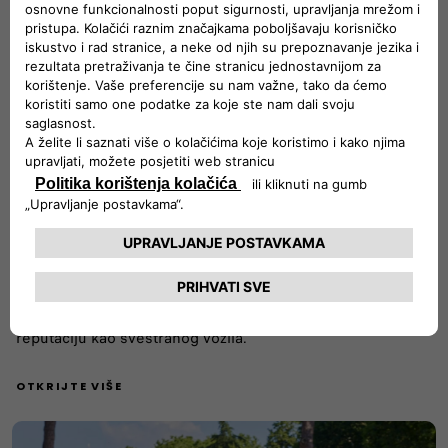
Čitatelji časopisa „Promobil“ već sedamnaestu godinu
zaredom proglasili su model FIAT Professional Ducato
najboljom bazom za kampere godine.
Model Fiat Professional Ducato već sedamnaesti put
zaredom osvojio je titulu najbolje osnove za kampere
godine, prema izboru čitatelja stručnog njemačkog
časopisa Promobil, što odražava njegovu svjetsku
reputaciju kao svestranog vozila.
OTKRIJTE VIŠE